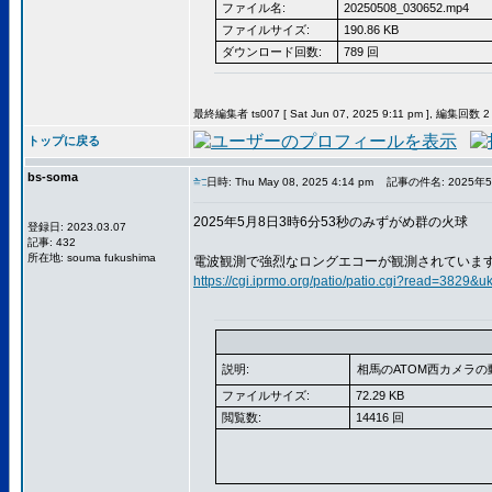
ファイル名:
20250508_030652.mp4
ファイルサイズ:
190.86 KB
ダウンロード回数:
789 回
最終編集者 ts007 [ Sat Jun 07, 2025 9:11 pm ], 編集回数 2
トップに戻る
bs-soma
日時: Thu May 08, 2025 4:14 pm
記事の件名: 2025年
2025年5月8日3時6分53秒のみずがめ群の火球
登録日: 2023.03.07
記事: 432
所在地: souma fukushima
電波観測で強烈なロングエコーが観測されていま
https://cgi.iprmo.org/patio/patio.cgi?read=3829&
説明:
相馬のATOM西カメラ
ファイルサイズ:
72.29 KB
閲覧数:
14416 回