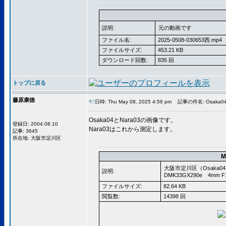
説明:
元の動画です
ファイル名:
2025-0508-030653西.mp4
ファイルサイズ:
453.21 KB
ダウンロード回数:
835 回
トップに戻る
藤原康徳
日時: Thu May 08, 2025 4:56 pm
記事の件名: Osaka0
Osaka04とNara03の画像です。
登録日: 2004.08.10
Nara03はこれから測定します。
記事: 3645
所在地: 大阪市淀川区
M
大阪市淀川区（Osaka0
説明:
DMK33GX290e 4mm F
ファイルサイズ:
82.64 KB
閲覧数:
14398 回