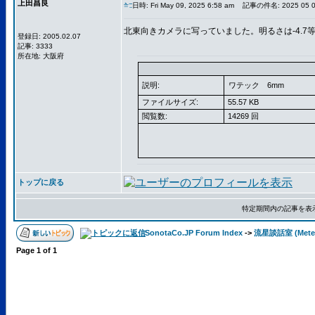
上田昌良
日時: Fri May 09, 2025 6:58 am
記事の件名: 2025 05 08
北東向きカメラに写っていました。明るさは-4.7
登録日: 2005.02.07
記事: 3333
所在地: 大阪府
説明:
ワテック 6mm
ファイルサイズ:
55.57 KB
閲覧数:
14269 回
トップに戻る
特定期間内の記事を表
SonotaCo.JP Forum Index
->
流星談話室 (Meteo
Page
1
of
1