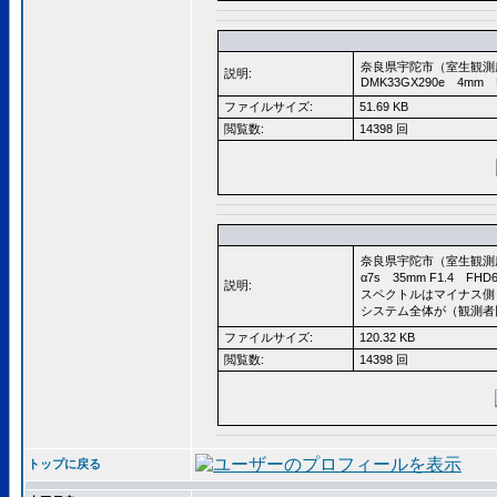
奈良県宇陀市（室生観測所 
説明:
DMK33GX290e 4mm F
ファイルサイズ:
51.69 KB
閲覧数:
14398 回
奈良県宇陀市（室生観測所 
α7s 35mm F1.4 FHD
説明:
スペクトルはマイナス側
システム全体が（観測者
ファイルサイズ:
120.32 KB
閲覧数:
14398 回
トップに戻る