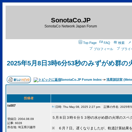
SonotaCo.JP
SonotaCo Network Japan Forum
Top Page
FAQ
検索
プロフィール
プライ
2025年5月8日3時6分53秒のみずがめ群
SonotaCo.JP Forum Index
->
流星談話室 (Meteo
投稿者
ts007
日時: Thu May 08, 2025 2:27 pm
記事の件名: 2025
５月８日３時６分５３秒の水がめ群の火球のスペク
登録日: 2004.08.09
記事: 6028
所在地: 埼玉県川越市
※ ６月７日。遅くなりましたが、軌道計算結果