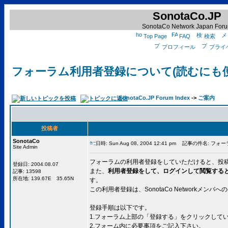
SonotaCo.JP
SonotaCo Network Japan For
Top Page
FAQ
検索
プロフィール
プライ
フォーラム利用者登録について(読むにも
SonotaCo.JP Forum Index
->
ご案内
投稿者
SonotaCo
日時: Sun Aug 08, 2004 12:41 pm
記事の件名: フォー
Site Admin
フォーラムの利用者登録をしていただけると、投
登録日: 2004.08.07
また、
利用者登録をして、ログインして閲覧する
記事: 13598
所在地: 139.67E 35.65N
す。
この利用者登録は、SonotaCo Networkメ
登録手順は以下です。
1.フォーラム上部の「登録する」をクリックして
2.フォーム内に必要事項をご記入下さい。