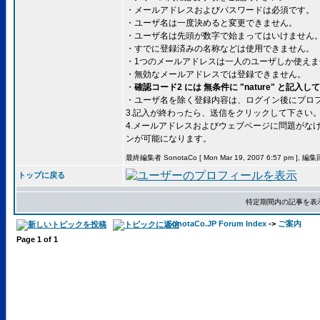
・メールアドレスおよびパスワードは必須です。
・ユーザ名は一度決めると変更できません。
・ユーザ名は先頭が数字で始まってはいけません
・すでに登録済みの名称などは使用できません。
・1つのメールアドレスは一人のユーザしか使えま
・無効なメールアドレスでは登録できません。
・
確認コード2 には 無条件に "nature" と記入
・ユーザ名を除く登録内容は、ログイン後にプロ
3.記入が終わったら、送信をクリックして下さい
4.メールアドレスおよびウェブページに問題がな
ンが可能になります。
最終編集者 SonotaCo [ Mon Mar 19, 2007 6:57 pm ], 編
トップに戻る
特定期間内の記事を表
SonotaCo.JP Forum Index
->
ご案内
Page
1
of
1