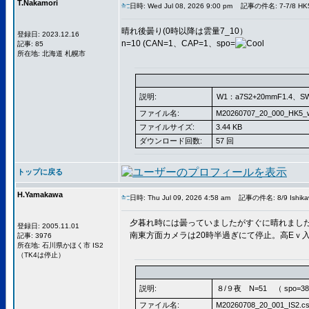
T.Nakamori
日時: Wed Jul 08, 2026 9:00 pm
記事の件名: 7-7/8 HK
晴れ後曇り(0時以降は雲量7_10）
登録日: 2023.12.16
n=10 (CAN=1、CAP=1、spo=
記事: 85
所在地: 北海道 札幌市
説明:
W1：a7S2+20mmF1.4、S
ファイル名:
M20260707_20_000_HK5_
ファイルサイズ:
3.44 KB
ダウンロード回数:
57 回
トップに戻る
H.Yamakawa
日時: Thu Jul 09, 2026 4:58 am
記事の件名: 8/9 Ishika
夕暮れ時には曇っていましたがすぐに晴れまし
登録日: 2005.11.01
南東方面カメラは20時半過ぎにて停止。高Eｖ
記事: 3976
所在地: 石川県かほく市 IS2
（TK4は停止）
説明:
８/９夜 N=51 （ spo=38 
ファイル名:
M20260708_20_001_IS2.c