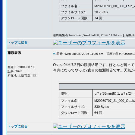
ファイル名:
M20260708_00_000_FS2_2
ファイルサイズ:
20.75 KB
ダウンロード回数:
74 回
最終編集者 bs-soma [ Wed Jul 08, 2026 11:34 am ], 編集
トップに戻る
藤原康徳
日時: Wed Jul 08, 2026 11:25 am
記事の件名: Osaka04
Osaka04の7/8日の観測結果です。ほとんど曇っ
登録日: 2004.08.10
今月になってやっと2夜目の観測報告です。天気
記事: 3644
所在地: 大阪市淀川区
説明:
α７s(85mm東):1, α７s(24
ファイル名:
M20260707_21_000_Osaka
ファイルサイズ:
830 Bytes
ダウンロード回数:
64 回
トップに戻る