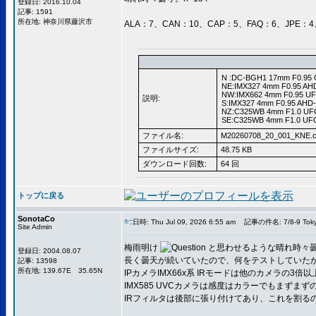
登録日: 2016.10.04
記事: 1591
所在地: 神奈川県藤沢市
ALA：7、CAN：10、CAP：5、FAQ：6、JPE：4
N :DC-BGH1 17mm F0.95 
NE:IMX327 4mm F0.95 AH
NW:IMX662 4mm F0.95 UF
説明:
S:IMX327 4mm F0.95 AHD
NZ:C325WB 4mm F1.0 UFO
SE:C325WB 4mm F1.0 UFO
ファイル名:
M20260708_20_001_KNE.c
ファイルサイズ:
48.75 KB
ダウンロード回数:
64 回
トップに戻る
SonotaCo
日時: Thu Jul 09, 2026 6:55 am
記事の件名: 7/8-9 Tok
Site Admin
梅雨明け
と思わせるような晴れ時々
登録日: 2004.08.07
長く曇天が続いていたので、何をテストしていたか忘
記事: 13598
所在地: 139.67E 35.65N
IPカメラIMX66x系 IRモードは他のカメラの3
IMX585 UVCカメラは感度はカラーでもまずま
IRフィルタは後部に張り付けてあり、これを割る