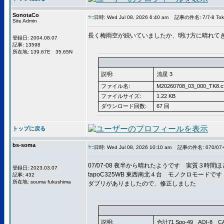
SonotaCo
日時: Wed Jul 08, 2026 6:40 am
記事の件名: 7/7-8 Tok
Site Admin
長く梅雨空が続いていましたか、明け方に晴れて
登録日: 2004.08.07
記事: 13598
所在地: 139.67E 35.65N
説明:
流星 3
ファイル名:
M20260708_03_000_TK8.c
ファイルサイズ:
1.22 KB
ダウンロード回数:
67 回
トップに戻る
bs-soma
日時: Wed Jul 08, 2026 10:10 am
記事の件名: 070/07-0
07/07-08 夜半から晴れたようです 実質３時間
登録日: 2023.03.07
tapoC325WB 東西南北４台 モノクロモードです
記事: 432
所在地: souma fukushima
ダブリがありましたので、修正しました
説明:
合計71 Spo-49 AQI-8 C