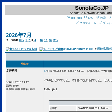
SonotaCo.JP
SonotaCo Network Japan For
Top Page
FAQ
検索
プロフィール
プライ
2026年7月
ページ移動
前へ
1
,
2
,
3
,
4
...
18
,
19
,
20
次へ
SonotaCo.JP Forum Index
->
同時流星計算用C
投稿者
永井和男
日時: Wed Jul 08, 2026 6:14 am
記事の件名: 7/7観測
7/1-6はゼロでした。昨日(7/7)は1個でした。ぜ
登録日: 2018.09.17
記事: 1536
CAN_ja 1
所在地: 神奈川県茅ヶ崎市
説明:
WATEC 902H2U f f=6mm