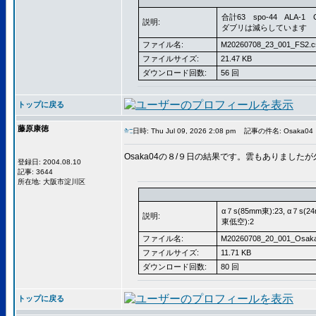
合計63 spo-44 ALA-1 C
説明:
ダブリは減らしています
ファイル名:
M20260708_23_001_FS2.c
ファイルサイズ:
21.47 KB
ダウンロード回数:
56 回
トップに戻る
藤原康徳
日時: Thu Jul 09, 2026 2:08 pm
記事の件名: Osaka04
Osaka04の８/９日の結果です。雲もありまし
登録日: 2004.08.10
記事: 3644
所在地: 大阪市淀川区
α７s(85mm東):23, α７s(24
説明:
東低空):2
ファイル名:
M20260708_20_001_Osaka
ファイルサイズ:
11.71 KB
ダウンロード回数:
80 回
トップに戻る