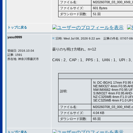
ファイル名:
M20260708_03_000_KN9_0
ファイルサイズ:
601 Bytes
ダウンロード回数:
51 回
トップに戻る
yasu9999
日時: Wed Jul 08, 2026 6:22 am
記事の件名: 07/07-0
曇りのち明け方晴れ。n=12
登録日: 2016.10.04
記事: 1591
所在地: 神奈川県藤沢市
CAN：2、CAP：1、PPS：1、UAN：1、UPI：3、
N :DC-BGH1 17mm F0.95 
NE:IMX327 4mm F0.95 AH
NW:IMX662 4mm F0.95 UF
説明:
S:IMX327 4mm F0.95 AHD
NZ:C325WB 4mm F1.0 UFO
SE:C325WB 4mm F1.0 UFO
ファイル名:
M20260708_03_000_KNE.c
ファイルサイズ:
4.04 KB
ダウンロード回数:
65 回
トップに戻る