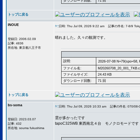
ダウンロード回数:
71 回
トップに戻る
INOUE
日時: Thu Jul 09, 2026 9:22 am
記事の件名: 7-8/9 Toky
晴れました。久々の観測です。
登録日: 2006.02.09
記事: 4836
所在地: 東京都八王子市
説明:
2026-07-08 N=79(spo=58, 
ファイル名:
M20260708_20_001_TKB.c
ファイルサイズ:
24.43 KB
ダウンロード回数:
71 回
トップに戻る
bs-soma
日時: Thu Jul 09, 2026 10:33 am
記事の件名: 070/08-09
雲が多かったです
登録日: 2023.03.07
tapoC325WB 東西南北４台 モノクロモードです
記事: 432
所在地: souma fukushima