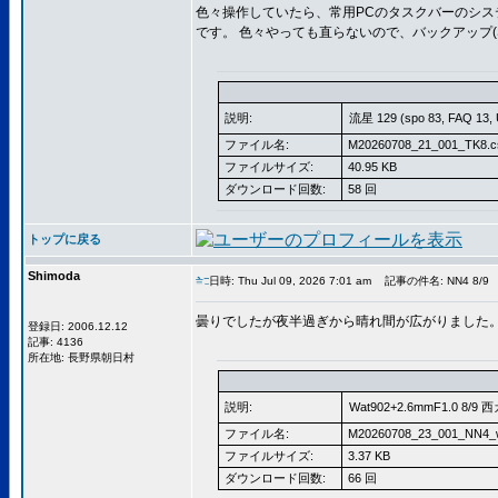
色々操作していたら、常用PCのタスクバーのシステ
です。 色々やっても直らないので、バックアップ(
説明:
流星 129 (spo 83, FAQ 13, U
ファイル名:
M20260708_21_001_TK8.c
ファイルサイズ:
40.95 KB
ダウンロード回数:
58 回
トップに戻る
Shimoda
日時: Thu Jul 09, 2026 7:01 am
記事の件名: NN4 8/9
曇りでしたが夜半過ぎから晴れ間が広がりました
登録日: 2006.12.12
記事: 4136
所在地: 長野県朝日村
説明:
Wat902+2.6mmF1.0 8/9 
ファイル名:
M20260708_23_001_NN4_
ファイルサイズ:
3.37 KB
ダウンロード回数:
66 回