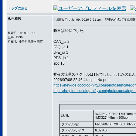
トップに戻る
永井和男
日時: Thu Jul 09, 2026 7:51 am
記事の件名: 7/8観測
昨日は20個でした。
登録日: 2018.09.17
記事: 1536
CAN_ja 2
所在地: 神奈川県茅ヶ崎市
FAQ_ja 1
JPE_ja 1
PPS_ja 1
spo 15
昨夜の流星スペクトルは1個でした。わし座の真ん中に
2026/07/08 22:46:44, spo, Na poor
https://hey-joe.cocolog-nifty.com/photos/uncat
https://hey-joe.cocolog-nifty.com/photos/uncat
WATEC 902H2U f=12mm, 
説明:
IMX327 f=8mm 300gpm
ファイル名:
M20260708_20_001_KN9.c
ファイルサイズ:
6.82 KB