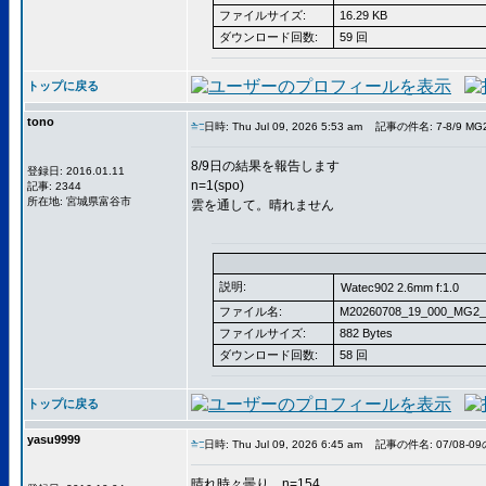
ファイルサイズ:
16.29 KB
ダウンロード回数:
59 回
トップに戻る
tono
日時: Thu Jul 09, 2026 5:53 am
記事の件名: 7-8/9 MG
8/9日の結果を報告します
登録日: 2016.01.11
n=1(spo)
記事: 2344
所在地: 宮城県富谷市
雲を通して。晴れません
説明:
Watec902 2.6mm f:1.0
ファイル名:
M20260708_19_000_MG2_
ファイルサイズ:
882 Bytes
ダウンロード回数:
58 回
トップに戻る
yasu9999
日時: Thu Jul 09, 2026 6:45 am
記事の件名: 07/08-0
晴れ時々曇り。n=154