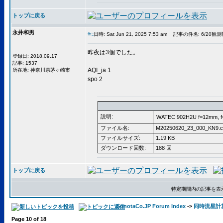
トップに戻る
永井和男
日時: Sat Jun 21, 2025 7:53 am
記事の件名: 6/20観
昨夜は3個でした。
登録日: 2018.09.17
記事: 1537
AQI_ja 1
所在地: 神奈川県茅ヶ崎市
spo 2
説明:
WATEC 902H2U f=12mm, 
ファイル名:
M20250620_23_000_KN9.c
ファイルサイズ:
1.19 KB
ダウンロード回数:
188 回
トップに戻る
特定期間内の記事を表
SonotaCo.JP Forum Index
->
同時流星計算用C
Page
10
of
18