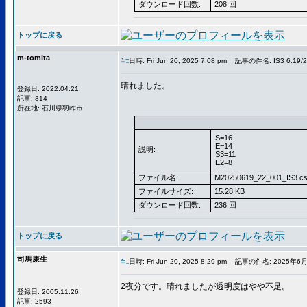
ダウンロード回数:
208 回
トップに戻る
m-tomita
日時: Fri Jun 20, 2025 7:08 pm
記事の件名: IS3 6.19/2
晴れました。
登録日: 2022.04.21
記事: 814
所在地: 石川県羽咋市
S=16
E=14
説明:
S3=11
E2=8
ファイル名:
M20250619_22_001_IS3.c
ファイルサイズ:
15.28 KB
ダウンロード回数:
236 回
トップに戻る
司馬康生
日時: Fri Jun 20, 2025 8:29 pm
記事の件名: 2025年6月18
2夜分です。晴れましたが透明度はやや不足。
登録日: 2005.11.26
記事: 2593