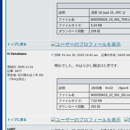
説明:
流星 16 (spo 15, JRC 1)
ファイル名:
M20250619_19_001_TK8.c
ファイルサイズ:
5.24 KB
ダウンロード回数:
228 回
トップに戻る
H.Yamakawa
日時: Fri Jun 20, 2025 10:42 am
記事の件名: 19/20 Ish
晴れでした。やはり少し寝ぼけた空です。
登録日: 2005.11.01
記事: 3977
所在地: 石川県かほく市 IS2
（TK4は停止）
説明:
19/20夜 N=22 （Spo=9 A
ファイル名:
M20250619_22_001_IS2.c
ファイルサイズ:
7.02 KB
ダウンロード回数:
252 回
トップに戻る
ts007