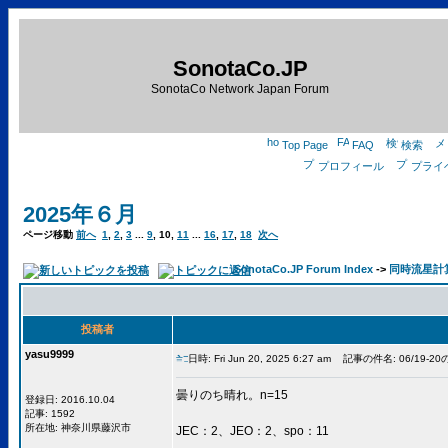
SonotaCo.JP
SonotaCo Network Japan Forum
Top Page
FAQ
検索
プロフィール
プライ
2025年６月
ページ移動
前へ
1
,
2
,
3
...
9
,
10
,
11
...
16
,
17
,
18
次へ
SonotaCo.JP Forum Index
->
同時流星計算用C
投稿者
yasu9999
日時: Fri Jun 20, 2025 6:27 am
記事の件名: 06/19-2
曇りのち晴れ。n=15
登録日: 2016.10.04
記事: 1592
所在地: 神奈川県藤沢市
JEC：2、JEO：2、spo：11