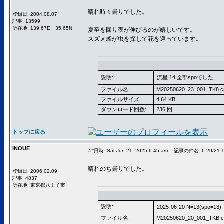
晴れ時々曇りでした。
登録日: 2004.08.07
記事: 13599
所在地: 139.67E 35.65N
夏至を回り夜が伸びるのが嬉しいです。
スズメ蜂が虫を探して花を巡っています。
説明:
流星 14 全部spoでした
ファイル名:
M20250620_23_001_TK8.c
ファイルサイズ:
4.64 KB
ダウンロード回数:
236 回
トップに戻る
INOUE
日時: Sat Jun 21, 2025 6:45 am
記事の件名: 6-20/21 T
晴れのち曇りでした。
登録日: 2006.02.09
記事: 4837
所在地: 東京都八王子市
説明:
2025-06-20 N=13(spo=13)
ファイル名:
M20250620_20_001_TKB.c