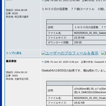
日時: Fri Jun 20, 2025 11:43 am
記事の件名: ６月１９
１９/２０日の流星数 ７７個(スペクトル ３個
登録日: 2004.08.09
記事: 6028
所在地: 埼玉県川越市
説明:
１９/２０日の流星数 ７７
ファイル名:
M20250619_20_001_Saitam
ファイルサイズ:
23.29 KB
ダウンロード回数:
230 回
トップに戻る
藤原康徳
日時: Fri Jun 20, 2025 3:49 pm
記事の件名: Osaka04 1
Osaka04の19/20日の結果です。概ね晴れて
登録日: 2004.08.10
記事: 3645
所在地: 大阪市淀川区
α7s(85mm東):35, α７s(5
説明:
西):4, DMK33GX290e(4m
ファイル名:
M20250619_20_001_Osaka
ファイルサイズ:
18.62 KB