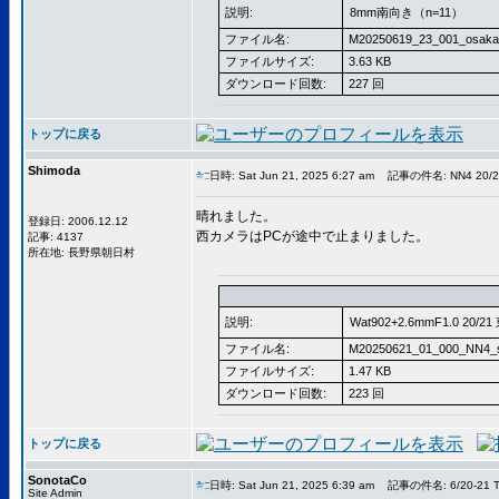
説明:
8mm南向き（n=11）
ファイル名:
M20250619_23_001_osaka
ファイルサイズ:
3.63 KB
ダウンロード回数:
227 回
トップに戻る
Shimoda
日時: Sat Jun 21, 2025 6:27 am
記事の件名: NN4 20/2
晴れました。
登録日: 2006.12.12
西カメラはPCが途中で止まりました。
記事: 4137
所在地: 長野県朝日村
説明:
Wat902+2.6mmF1.0 20/
ファイル名:
M20250621_01_000_NN4_s
ファイルサイズ:
1.47 KB
ダウンロード回数:
223 回
トップに戻る
SonotaCo
日時: Sat Jun 21, 2025 6:39 am
記事の件名: 6/20-21 T
Site Admin