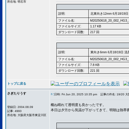
所在地: 明石市
説明:
北東向き12mm 6月18/19日 
ファイル名:
M20250618_20_002_HG3_
ファイルサイズ:
1.17 KB
ダウンロード回数:
217 回
説明:
東向き6mm 6月18/19日 流星
ファイル名:
M20250618_20_002_HG3_
ファイルサイズ:
7.8 KB
ダウンロード回数:
221 回
トップに戻る
さぎたりうす
日時: Fri Jun 20, 2025 10:35 pm
記事の件名: 19/20 大
概ね晴れて透明度も良かったです。
登録日: 2004.08.09
本日は夕方から気温が下がってきて、明朝は熱帯
記事: 4993
所在地: 大阪府大阪市東淀川区