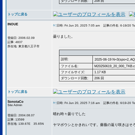
ダウンロード回数:
208 回
トップに戻る
INOUE
日時: Fri Jun 20, 2025 7:05 am
記事の件名: 6-19/20 To
曇りました。
登録日: 2006.02.09
記事: 4837
所在地: 東京都八王子市
説明:
2025-06-19 N=3(spo=2, AQ
ファイル名:
M20250619_20_000_TKB.c
ファイルサイズ:
1.17 KB
ダウンロード回数:
206 回
トップに戻る
SonotaCo
日時: Fri Jun 20, 2025 7:16 am
記事の件名: 6/19-20 To
Site Admin
晴れ時々曇りでした
登録日: 2004.08.07
記事: 13599
所在地: 139.67E 35.65N
ヤマボウシとかきれいです。薔薇の返り咲きはそ