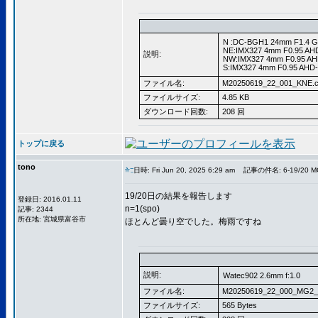
N :DC-BGH1 24mm F1.4 G
NE:IMX327 4mm F0.95 AH
説明:
NW:IMX327 4mm F0.95 AH
S:IMX327 4mm F0.95 AHD
ファイル名:
M20250619_22_001_KNE.c
ファイルサイズ:
4.85 KB
ダウンロード回数:
208 回
トップに戻る
tono
日時: Fri Jun 20, 2025 6:29 am
記事の件名: 6-19/20 M
19/20日の結果を報告します
登録日: 2016.01.11
n=1(spo)
記事: 2344
所在地: 宮城県富谷市
ほとんど曇り空でした。梅雨ですね
説明:
Watec902 2.6mm f:1.0
ファイル名:
M20250619_22_000_MG2_
ファイルサイズ:
565 Bytes