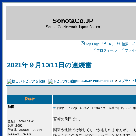
SonotaCo.JP
SonotaCo Network Japan Forum
Top Page
FAQ
検索
プロフィール
プライ
2021年９月10/11日の連続雷
SonotaCo.JP Forum Index
->
スプライト
投稿者
前田
日時: Tue Sep 14, 2021 12:04 am
記事の件名: 2021年
宮崎の前田です。
登録日: 2004.09.01
記事: 2962
関東や北陸では珍しくないかもしれませんが、こ
所在地: Miyazai JAPAN
(E131.4, N31.8)
撮ることができないので、アップしておきます。