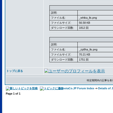
説明:
ファイル名:
_whika_lls.png
ファイルサイズ:
56.58 KB
ダウンロード回数:
1812 回
説明:
ファイル名:
_zp8ha_lls.png
ファイルサイズ:
70.21 KB
ダウンロード回数:
1751 回
トップに戻る
特定期間内の記事を表
SonotaCo.JP Forum Index
->
Details of
Page
1
of
1