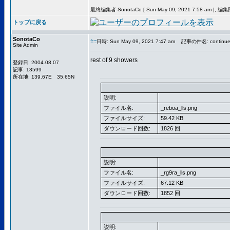
最終編集者 SonotaCo [ Sun May 09, 2021 7:58 am ], 編
トップに戻る
SonotaCo
日時: Sun May 09, 2021 7:47 am
記事の件名: continu
Site Admin
rest of 9 showers
登録日: 2004.08.07
記事: 13599
所在地: 139.67E 35.65N
説明:
ファイル名:
_reboa_lls.png
ファイルサイズ:
59.42 KB
ダウンロード回数:
1826 回
説明:
ファイル名:
_rg9ra_lls.png
ファイルサイズ:
67.12 KB
ダウンロード回数:
1852 回
説明: