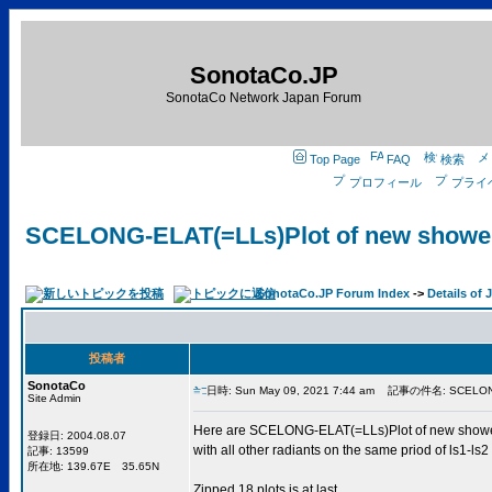
SonotaCo.JP
SonotaCo Network Japan Forum
Top Page
FAQ
検索
プロフィール
プライ
SCELONG-ELAT(=LLs)Plot of new showe
SonotaCo.JP Forum Index
->
Details of
投稿者
SonotaCo
日時: Sun May 09, 2021 7:44 am
記事の件名: SCELONG-EL
Site Admin
Here are SCELONG-ELAT(=LLs)Plot of new showe
登録日: 2004.08.07
with all other radiants on the same priod of ls1-ls2
記事: 13599
所在地: 139.67E 35.65N
Zipped 18 plots is at last