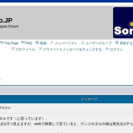
o.JP
apan Forum
Top Page
FAQ
検索
メンバーリスト
ユーザーグループ
登録する
プロフィール
プライベートメッセージをチェックする
ログイン
室
メッセージ
6月ホタル
ホタルです（と思っています）。
光点が2つ見えますが、webで検索して見ていると、ゲンジホタルの雄は発光点が2