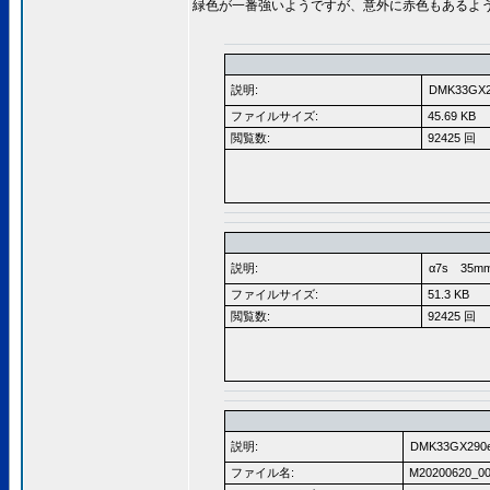
緑色が一番強いようですが、意外に赤色もあるよう
説明:
DMK33GX
ファイルサイズ:
45.69 KB
閲覧数:
92425 回
説明:
α7s 35m
ファイルサイズ:
51.3 KB
閲覧数:
92425 回
説明:
DMK33GX290
ファイル名:
M20200620_00