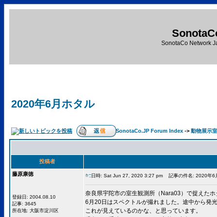
SonotaC
SonotaCo Network J
2020年6月ホタル
SonotaCo.JP Forum Index
->
動物展示
投稿者
藤原康徳
日時: Sat Jun 27, 2020 3:27 pm
記事の件名: 2020年
奈良県宇陀市の室生観測所（Nara03）で捉えた
登録日: 2004.08.10
6月20日はスペクトルが撮れました。途中から発
記事: 3645
これが見えているのかな、と思っています。
所在地: 大阪市淀川区