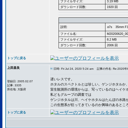
ファイルサイズ:
3.19 MB
ダウンロード回数:
1920 回
説明:
α7s 35mm F1
ファイル名:
M20200620_00
ファイルサイズ:
8.2 MB
ダウンロード回数:
2006 回
トップに戻る
上田昌良
日時: Fri Jul 24, 2020 5:24 am
記事の件名: Re:2020
遅いレスです。
登録日: 2005.02.07
ホタルのスペクトルとは珍しい。ゲンジホタルか
記事: 3335
室生観測所の環境からは、写っているのはヘイケ
所在地: 大阪府
私どもグループの調査では
ゲンジホタルは川、ヘイケホタルはたんぼの水路
この生態系が狂ってきているのか興味のあるとこ
トップに戻る