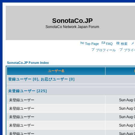
SonotaCo.JP
SonotaCo Network Japan Forum
Top Page
FAQ
検索
プロフィール
プライ
SonotaCo.JP Forum Index
ユーザー名
登録ユーザー [0], お忍びユーザー [0]
未登録ユーザー [225]
未登録ユーザー
Sun Aug 
未登録ユーザー
Sun Aug 
未登録ユーザー
Sun Aug 
未登録ユーザー
Sun Aug 
未登録ユーザー
Sun Aug 