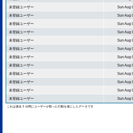
未登録ユーザー
Sun Aug 
未登録ユーザー
Sun Aug 
未登録ユーザー
Sun Aug 
未登録ユーザー
Sun Aug 
未登録ユーザー
Sun Aug 
未登録ユーザー
Sun Aug 
未登録ユーザー
Sun Aug 
未登録ユーザー
Sun Aug 
未登録ユーザー
Sun Aug 
未登録ユーザー
Sun Aug 
未登録ユーザー
Sun Aug 
未登録ユーザー
Sun Aug 
これは過去 5 分間にユーザーが取った行動を基にしたデータです