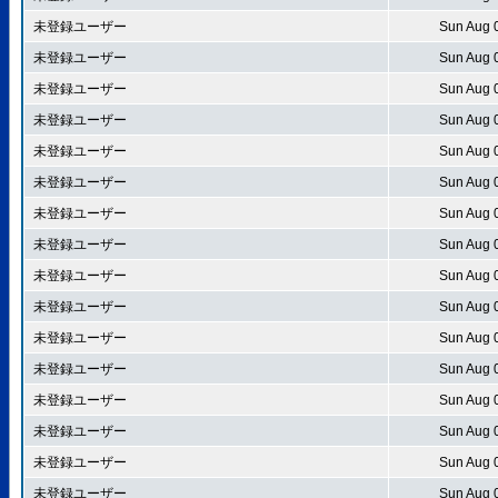
未登録ユーザー
Sun Aug 
未登録ユーザー
Sun Aug 
未登録ユーザー
Sun Aug 
未登録ユーザー
Sun Aug 
未登録ユーザー
Sun Aug 
未登録ユーザー
Sun Aug 
未登録ユーザー
Sun Aug 
未登録ユーザー
Sun Aug 
未登録ユーザー
Sun Aug 
未登録ユーザー
Sun Aug 
未登録ユーザー
Sun Aug 
未登録ユーザー
Sun Aug 
未登録ユーザー
Sun Aug 
未登録ユーザー
Sun Aug 
未登録ユーザー
Sun Aug 
未登録ユーザー
Sun Aug 