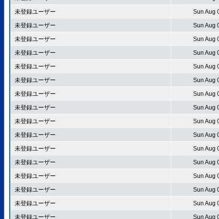
未登録ユーザー
Sun Aug 
未登録ユーザー
Sun Aug 
未登録ユーザー
Sun Aug 
未登録ユーザー
Sun Aug 
未登録ユーザー
Sun Aug 
未登録ユーザー
Sun Aug 
未登録ユーザー
Sun Aug 
未登録ユーザー
Sun Aug 
未登録ユーザー
Sun Aug 
未登録ユーザー
Sun Aug 
未登録ユーザー
Sun Aug 
未登録ユーザー
Sun Aug 
未登録ユーザー
Sun Aug 
未登録ユーザー
Sun Aug 
未登録ユーザー
Sun Aug 
未登録ユーザー
Sun Aug 