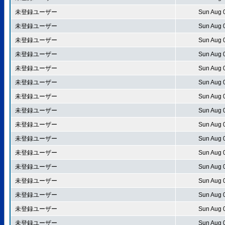
未登録ユーザー
Sun Aug 
未登録ユーザー
Sun Aug 
未登録ユーザー
Sun Aug 
未登録ユーザー
Sun Aug 
未登録ユーザー
Sun Aug 
未登録ユーザー
Sun Aug 
未登録ユーザー
Sun Aug 
未登録ユーザー
Sun Aug 
未登録ユーザー
Sun Aug 
未登録ユーザー
Sun Aug 
未登録ユーザー
Sun Aug 
未登録ユーザー
Sun Aug 
未登録ユーザー
Sun Aug 
未登録ユーザー
Sun Aug 
未登録ユーザー
Sun Aug 
未登録ユーザー
Sun Aug 