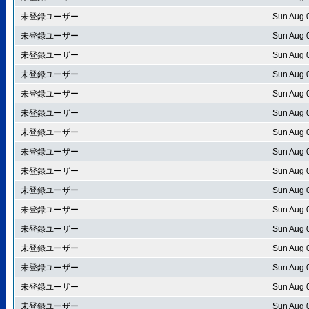
未登録ユーザー
Sun Aug 
未登録ユーザー
Sun Aug 
未登録ユーザー
Sun Aug 
未登録ユーザー
Sun Aug 
未登録ユーザー
Sun Aug 
未登録ユーザー
Sun Aug 
未登録ユーザー
Sun Aug 
未登録ユーザー
Sun Aug 
未登録ユーザー
Sun Aug 
未登録ユーザー
Sun Aug 
未登録ユーザー
Sun Aug 
未登録ユーザー
Sun Aug 
未登録ユーザー
Sun Aug 
未登録ユーザー
Sun Aug 
未登録ユーザー
Sun Aug 
未登録ユーザー
Sun Aug 