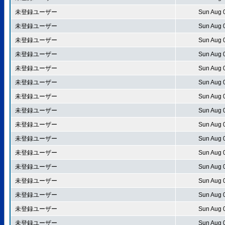
未登録ユーザー
Sun Aug 
未登録ユーザー
Sun Aug 
未登録ユーザー
Sun Aug 
未登録ユーザー
Sun Aug 
未登録ユーザー
Sun Aug 
未登録ユーザー
Sun Aug 
未登録ユーザー
Sun Aug 
未登録ユーザー
Sun Aug 
未登録ユーザー
Sun Aug 
未登録ユーザー
Sun Aug 
未登録ユーザー
Sun Aug 
未登録ユーザー
Sun Aug 
未登録ユーザー
Sun Aug 
未登録ユーザー
Sun Aug 
未登録ユーザー
Sun Aug 
未登録ユーザー
Sun Aug 