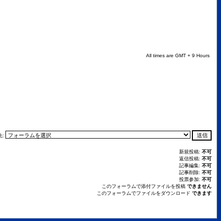
All times are GMT + 9 Hours
先:
新規投稿:
不可
返信投稿:
不可
記事編集:
不可
記事削除:
不可
投票参加:
不可
このフォーラムで添付ファイルを投稿
できません
このフォーラムでファイルをダウンロード
できます