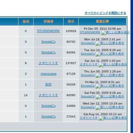
すべてのトピックを既読にする
返信
投稿者
表示
最新記事
Fri Dec 05, 2014 10:58 am
STUDIOWORK
0
105926
STUDIOWORK
Mon Jul 18, 2005 2:41 pm
SonotaCo
0
90700
SonotaCo
Tue Jun 14, 2005 8:29 am
SonotaCo
0
84094
SonotaCo
Sat Jun 11, 2005 1:43 pm
さぎたりうす
8
137837
さぎたりうす
Thu Jun 09, 2005 1:28 pm
masuzawa
2
87128
SonotaCo
Fri Mar 11, 2005 8:31 am
前田
1
56208
SonotaCo
Sat Feb 05, 2005 8:26 am
さぎたりうす
14
84590
SonotaCo
Wed Jan 12, 2005 10:19 am
SonotaCo
0
24989
SonotaCo
Sat Aug 14, 2004 10:12 am
SonotaCo
1
27643
さぎたりうす