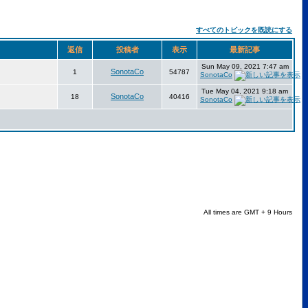
すべてのトピックを既読にする
返信
投稿者
表示
最新記事
Sun May 09, 2021 7:47 am
SonotaCo
1
54787
SonotaCo
Tue May 04, 2021 9:18 am
SonotaCo
18
40416
SonotaCo
All times are GMT + 9 Hours