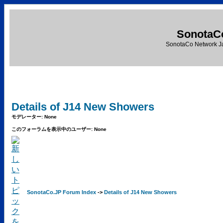
SonotaC
SonotaCo Network J
Details of J14 New Showers
モデレーター: None
このフォーラムを表示中のユーザー: None
SonotaCo.JP Forum Index
->
Details of J14 New Showers