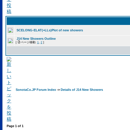
SCELONG-ELAT(=LLs)Plot of new showers
J14 New Showers Outline
[
ページ移動:
1
,
2
]
SonotaCo.JP Forum Index
->
Details of J14 New Showers
Page
1
of
1