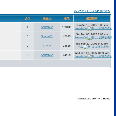
すべてのトピックを既読にする
返信
投稿者
表示
最新記事
Sun Apr 10, 2005 9:33 pm
SonotaCo
1
109405
SonotaCo
Sat Mar 05, 2005 8:03 am
SonotaCo
0
47045
SonotaCo
Tue Feb 22, 2005 9:32 pm
しゃあ
0
23616
しゃあ
Wed Jan 12, 2005 10:26 am
SonotaCo
0
24159
SonotaCo
All times are GMT + 9 Hours