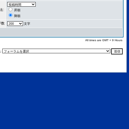
法:
昇順
降順
字数
文字
All times are GMT + 9 Hours
: