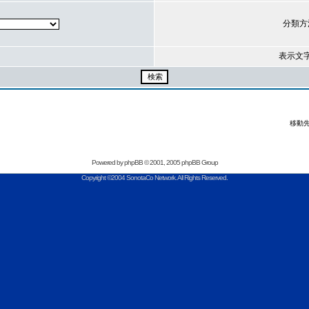
分類方
表示文
移動先
Powered by
phpBB
© 2001, 2005 phpBB Group
Copyright ©2004 SonotaCo Network. All Rights Reserved.