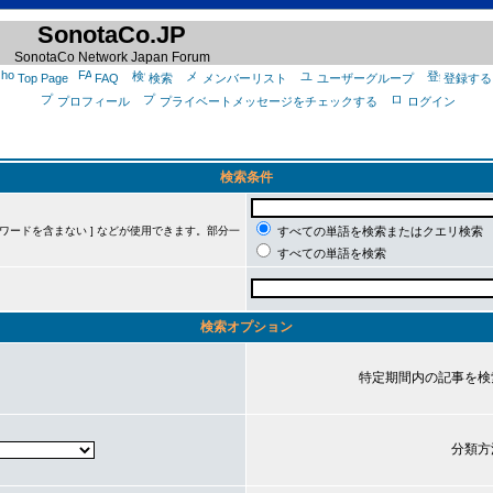
SonotaCo.JP
SonotaCo Network Japan Forum
Top Page
FAQ
検索
メンバーリスト
ユーザーグループ
登録する
プロフィール
プライベートメッセージをチェックする
ログイン
検索条件
ーワードを含まない ] などが使用できます。部分一
すべての単語を検索またはクエリ検索
すべての単語を検索
検索オプション
特定期間内の記事を検
分類方