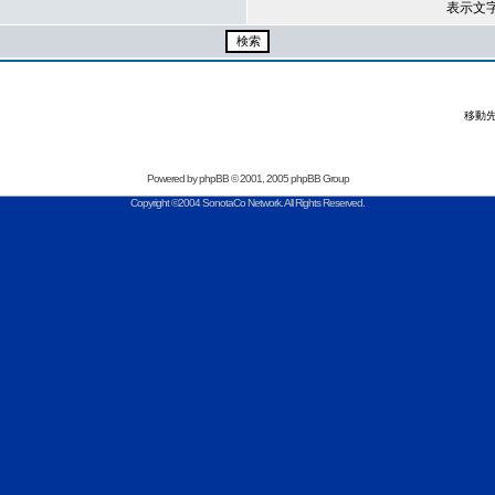
表示文
移動先
Powered by
phpBB
© 2001, 2005 phpBB Group
Copyright ©2004 SonotaCo Network. All Rights Reserved.