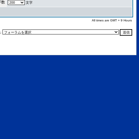
字数
文字
All times are GMT + 9 Hours
: