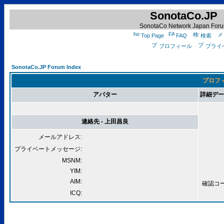
SonotaCo.JP
SonotaCo Network Japan For
Top Page
FAQ
検索
プロフィール
プライ
SonotaCo.JP Forum Index
プロフィ
アバター
詳細データ
連絡先 - 上田昌良
メールアドレス:
プライベートメッセージ:
MSNM:
YIM:
AIM:
確認コード
ICQ: