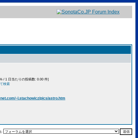
% / 1 日当たりの投稿数: 0.00 件]
べて検索
rnet.com/~l.stachowicz/pics/astro.htm
先: