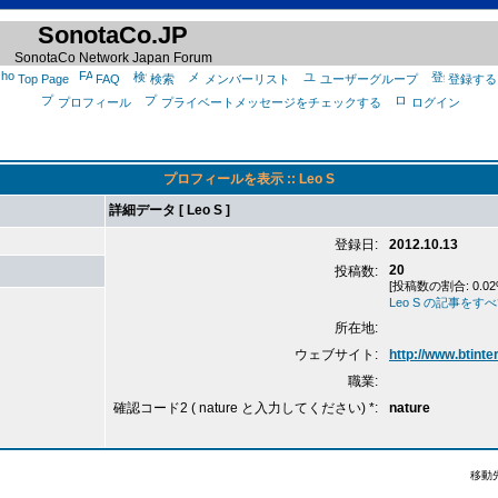
SonotaCo.JP
SonotaCo Network Japan Forum
Top Page
FAQ
検索
メンバーリスト
ユーザーグループ
登録する
プロフィール
プライベートメッセージをチェックする
ログイン
プロフィールを表示 :: Leo S
詳細データ [ Leo S ]
登録日:
2012.10.13
20
投稿数:
[投稿数の割合: 0.02
Leo S の記事をす
所在地:
ウェブサイト:
http://www.btinte
職業:
確認コード2 ( nature と入力してください) *:
nature
移動