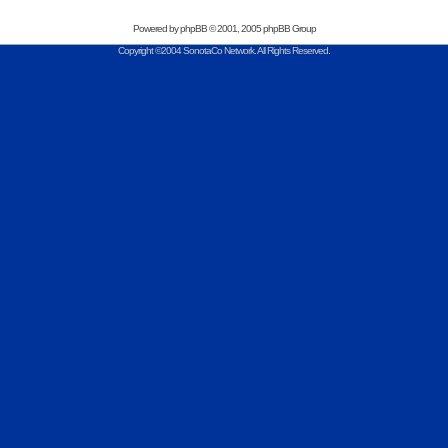
Powered by
phpBB
© 2001, 2005 phpBB Group
Copyright ©2004 SonotaCo Network. All Rights Reserved.