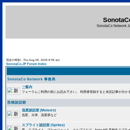
SonotaC
SonotaCo Network J
現在の時刻 - Thu Aug 06, 2026 8:56 am
SonotaCo.JP Forum Index
SonotaCo Network 事務局
ご案内
フォーラムご利用の前にお読み下さい。 利用者登録すると未読記事が分か
投稿談話館
流星談話室 (Meteors)
流星、火球、流星群など
スプライト談話室 (Sprites)
雷、スプライト、ブルージェット、エルブスなど.. Astro-HS 高校生ス