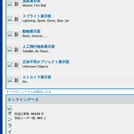
流星展示室
Meteor, Fire Ball
スプライト展示室
Lightning, Sprite, Elves, Blue Jet
動物展示室
Birds, Insects, ....
人工飛行物体展示室
Satellite, Air Plane, ..
正体不明オブジェクト展示室
Unknown Objects
エトセトラ展示室
Etc.
すべてのフォーラムを既読にする
オンラインデータ
投稿記事数:
86193
件
登録ユーザー数:
463
人