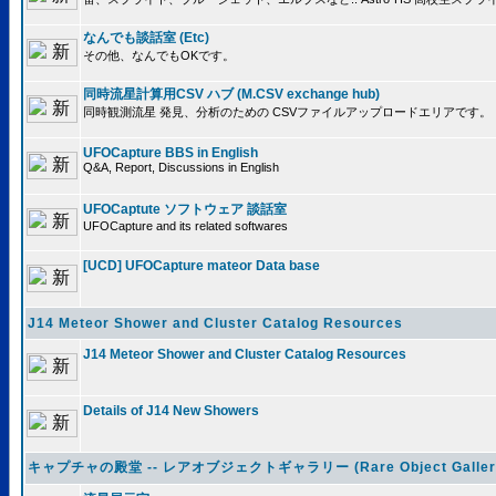
なんでも談話室 (Etc)
その他、なんでもOKです。
同時流星計算用CSV ハブ (M.CSV exchange hub)
同時観測流星 発見、分析のための CSVファイルアップロードエリアです。
UFOCapture BBS in English
Q&A, Report, Discussions in English
UFOCaptute ソフトウェア 談話室
UFOCapture and its related softwares
[UCD] UFOCapture mateor Data base
J14 Meteor Shower and Cluster Catalog Resources
J14 Meteor Shower and Cluster Catalog Resources
Details of J14 New Showers
キャプチャの殿堂 -- レアオブジェクトギャラリー (Rare Object Galler