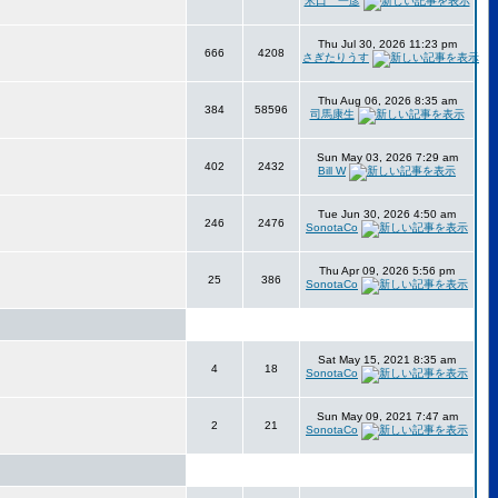
米口 一彦
Thu Jul 30, 2026 11:23 pm
666
4208
さぎたりうす
Thu Aug 06, 2026 8:35 am
384
58596
司馬康生
Sun May 03, 2026 7:29 am
402
2432
Bill W
Tue Jun 30, 2026 4:50 am
246
2476
SonotaCo
Thu Apr 09, 2026 5:56 pm
25
386
SonotaCo
Sat May 15, 2021 8:35 am
4
18
SonotaCo
Sun May 09, 2021 7:47 am
2
21
SonotaCo