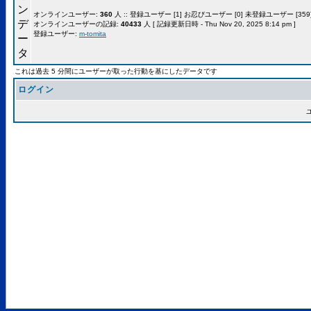
オンラインユーザー:
360
人 :: 登録ユーザー [1] お忍びユーザー [0] 未登録ユーザー [359]
オンラインユーザーの記録:
40433
人 [ 記録更新日時 - Thu Nov 20, 2025 8:14 pm ]
登録ユーザー:
m-tomita
これは過去 5 分間にユーザーが取った行動を基にしたデータです
ログイン