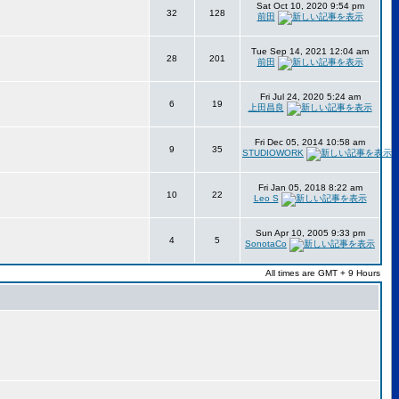
Sat Oct 10, 2020 9:54 pm
32
128
前田
Tue Sep 14, 2021 12:04 am
28
201
前田
Fri Jul 24, 2020 5:24 am
6
19
上田昌良
Fri Dec 05, 2014 10:58 am
9
35
STUDIOWORK
Fri Jan 05, 2018 8:22 am
10
22
Leo S
Sun Apr 10, 2005 9:33 pm
4
5
SonotaCo
All times are GMT + 9 Hours