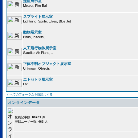
流星展示室
Meteor, Fire Ball
スプライト展示室
Lightning, Sprite, Elves, Blue Jet
動物展示室
Birds, Insects, ....
人工飛行物体展示室
Satellite, Air Plane, ..
正体不明オブジェクト展示室
Unknown Objects
エトセトラ展示室
Etc.
すべてのフォーラムを既読にする
オンラインデータ
投稿記事数:
86201
件
登録ユーザー数:
463
人