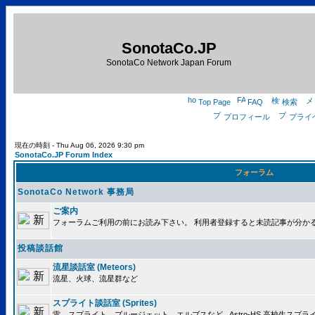
SonotaCo.JP
SonotaCo Network Japan Forum
Top Page
FAQ
検索
プロフィール
プライ
現在の時刻 - Thu Aug 06, 2026 9:30 pm
SonotaCo.JP Forum Index
フォーラム
SonotaCo Network 事務局
ご案内
フォーラムご利用の前にお読み下さい。 利用者登録すると未読記事が分か
投稿談話館
流星談話室 (Meteors)
流星、火球、流星群など
スプライト談話室 (Sprites)
雷、スプライト、ブルージェット、エルブスなど.. Astro-HS 高校生ス