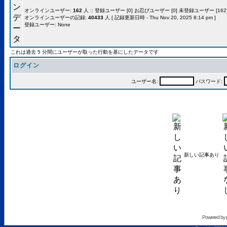
オンラインユーザー:
162
人 :: 登録ユーザー [0] お忍びユーザー [0] 未登録ユーザー [162]
オンラインユーザーの記録:
40433
人 [ 記録更新日時 - Thu Nov 20, 2025 8:14 pm ]
登録ユーザー: None
これは過去 5 分間にユーザーが取った行動を基にしたデータです
ログイン
ユーザー名:
パスワード:
新しい記事あり
Powered by