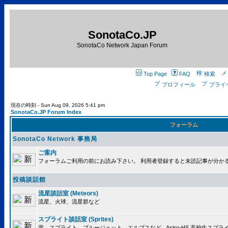
SonotaCo.JP
SonotaCo Network Japan Forum
Top Page
FAQ
検索
プロフィール
プライ
現在の時刻 - Sun Aug 09, 2026 5:41 pm
SonotaCo.JP Forum Index
フォーラム
SonotaCo Network 事務局
ご案内
フォーラムご利用の前にお読み下さい。 利用者登録すると未読記事が分か
投稿談話館
流星談話室 (Meteors)
流星、火球、流星群など
スプライト談話室 (Sprites)
雷、スプライト、ブルージェット、エルブスなど.. Astro-HS 高校生ス