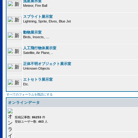
流星展示室
Meteor, Fire Ball
スプライト展示室
Lightning, Sprite, Elves, Blue Jet
動物展示室
Birds, Insects, ....
人工飛行物体展示室
Satellite, Air Plane, ..
正体不明オブジェクト展示室
Unknown Objects
エトセトラ展示室
Etc.
すべてのフォーラムを既読にする
オンラインデータ
投稿記事数:
86253
件
登録ユーザー数:
463
人