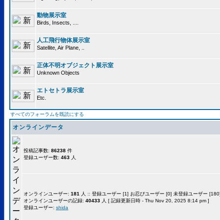
動物展示室
Birds, Insects, ....
人工飛行物体展示室
Satellite, Air Plane, ..
正体不明オブジェクト展示室
Unknown Objects
エトセトラ展示室
Etc.
すべてのフォーラムを既読にする
オンラインデータ
投稿記事数:
86238
件
登録ユーザー数:
463
人
オンラインユーザー:
181
人 :: 登録ユーザー [1] お忍びユーザー [0] 未登録ユーザー [180]
オンラインユーザーの記録:
40433
人 [ 記録更新日時 - Thu Nov 20, 2025 8:14 pm ]
登録ユーザー:
shida