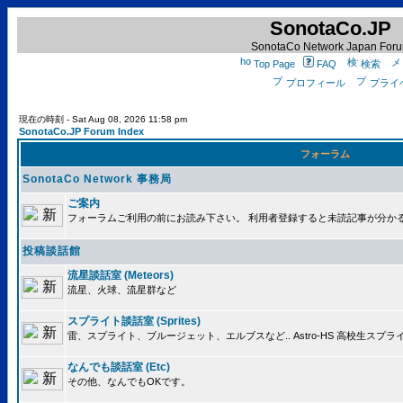
SonotaCo.JP
SonotaCo Network Japan For
Top Page
FAQ
検索
プロフィール
プライ
現在の時刻 - Sat Aug 08, 2026 11:58 pm
SonotaCo.JP Forum Index
フォーラム
SonotaCo Network 事務局
ご案内
フォーラムご利用の前にお読み下さい。 利用者登録すると未読記事が分か
投稿談話館
流星談話室 (Meteors)
流星、火球、流星群など
スプライト談話室 (Sprites)
雷、スプライト、ブルージェット、エルブスなど.. Astro-HS 高校生ス
なんでも談話室 (Etc)
その他、なんでもOKです。