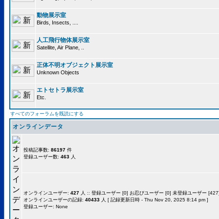
動物展示室
Birds, Insects, ....
人工飛行物体展示室
Satellite, Air Plane, ..
正体不明オブジェクト展示室
Unknown Objects
エトセトラ展示室
Etc.
すべてのフォーラムを既読にする
オンラインデータ
投稿記事数:
86197
件
登録ユーザー数:
463
人
オンラインユーザー:
427
人 :: 登録ユーザー [0] お忍びユーザー [0] 未登録ユーザー [427]
オンラインユーザーの記録:
40433
人 [ 記録更新日時 - Thu Nov 20, 2025 8:14 pm ]
登録ユーザー: None