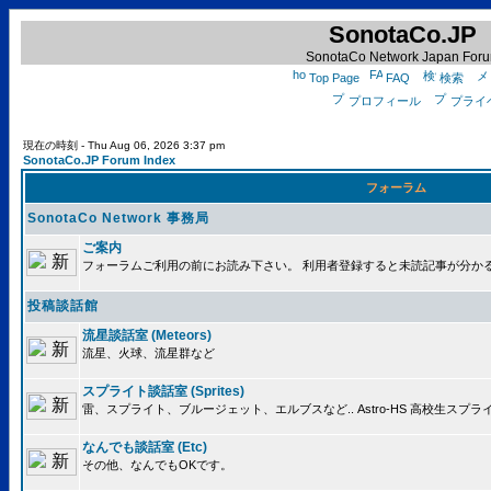
SonotaCo.JP
SonotaCo Network Japan For
Top Page
FAQ
検索
プロフィール
プライ
現在の時刻 - Thu Aug 06, 2026 3:37 pm
SonotaCo.JP Forum Index
フォーラム
SonotaCo Network 事務局
ご案内
フォーラムご利用の前にお読み下さい。 利用者登録すると未読記事が分か
投稿談話館
流星談話室 (Meteors)
流星、火球、流星群など
スプライト談話室 (Sprites)
雷、スプライト、ブルージェット、エルブスなど.. Astro-HS 高校生ス
なんでも談話室 (Etc)
その他、なんでもOKです。