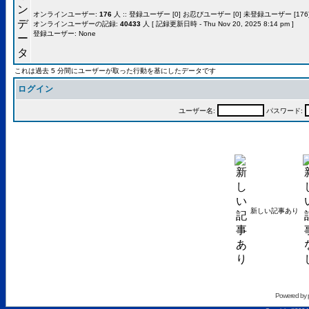
オンラインユーザー:
176
人 :: 登録ユーザー [0] お忍びユーザー [0] 未登録ユーザー [176]
オンラインユーザーの記録:
40433
人 [ 記録更新日時 - Thu Nov 20, 2025 8:14 pm ]
登録ユーザー: None
これは過去 5 分間にユーザーが取った行動を基にしたデータです
ログイン
ユーザー名:
パスワード:
新しい記事あり
Powered by