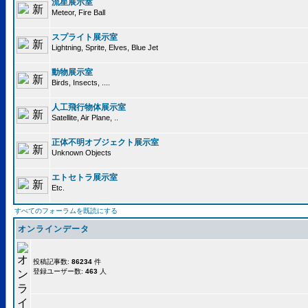
流星展示室
Meteor, Fire Ball
スプライト展示室
Lightning, Sprite, Elves, Blue Jet
動物展示室
Birds, Insects, ....
人工飛行物体展示室
Satellite, Air Plane, ..
正体不明オブジェクト展示室
Unknown Objects
エトセトラ展示室
Etc.
すべてのフォーラムを既読にする
オンラインデータ
投稿記事数:
86234
件
登録ユーザー数:
463
人