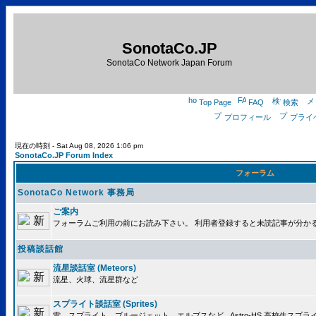
SonotaCo.JP
SonotaCo Network Japan Forum
Top Page
FAQ
検索
プロフィール
プライ
現在の時刻 - Sat Aug 08, 2026 1:06 pm
SonotaCo.JP Forum Index
フォーラム
SonotaCo Network 事務局
ご案内
フォーラムご利用の前にお読み下さい。 利用者登録すると未読記事が分か
投稿談話館
流星談話室 (Meteors)
流星、火球、流星群など
スプライト談話室 (Sprites)
雷、スプライト、ブルージェット、エルブスなど.. Astro-HS 高校生ス