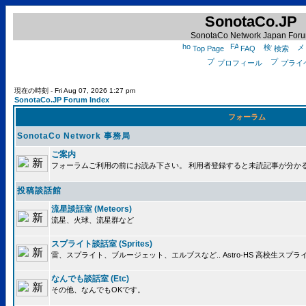
SonotaCo.JP
SonotaCo Network Japan For
Top Page
FAQ
検索
プロフィール
プライ
現在の時刻 - Fri Aug 07, 2026 1:27 pm
SonotaCo.JP Forum Index
フォーラム
SonotaCo Network 事務局
ご案内
フォーラムご利用の前にお読み下さい。 利用者登録すると未読記事が分か
投稿談話館
流星談話室 (Meteors)
流星、火球、流星群など
スプライト談話室 (Sprites)
雷、スプライト、ブルージェット、エルブスなど.. Astro-HS 高校生ス
なんでも談話室 (Etc)
その他、なんでもOKです。