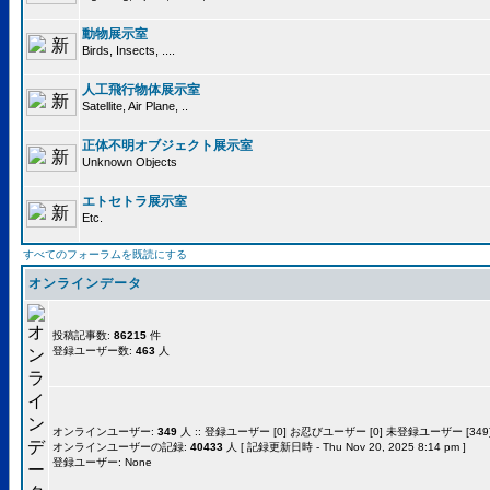
動物展示室
Birds, Insects, ....
人工飛行物体展示室
Satellite, Air Plane, ..
正体不明オブジェクト展示室
Unknown Objects
エトセトラ展示室
Etc.
すべてのフォーラムを既読にする
オンラインデータ
投稿記事数:
86215
件
登録ユーザー数:
463
人
オンラインユーザー:
349
人 :: 登録ユーザー [0] お忍びユーザー [0] 未登録ユーザー [349]
オンラインユーザーの記録:
40433
人 [ 記録更新日時 - Thu Nov 20, 2025 8:14 pm ]
登録ユーザー: None