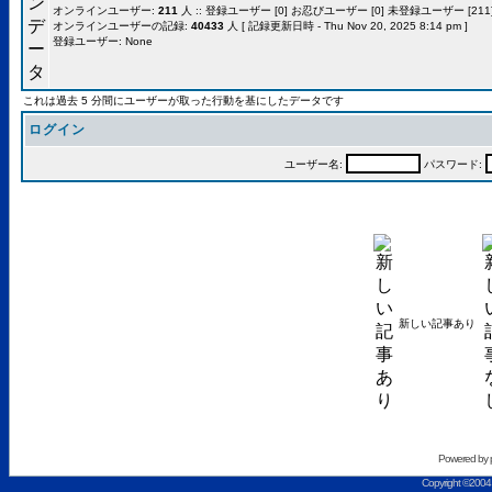
オンラインユーザー:
211
人 :: 登録ユーザー [0] お忍びユーザー [0] 未登録ユーザー [211]
オンラインユーザーの記録:
40433
人 [ 記録更新日時 - Thu Nov 20, 2025 8:14 pm ]
登録ユーザー: None
これは過去 5 分間にユーザーが取った行動を基にしたデータです
ログイン
ユーザー名:
パスワード:
新しい記事あり
Powered by
Copyright ©2004 