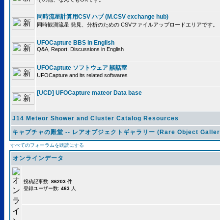
同時流星計算用CSV ハブ (M.CSV exchange hub)
同時観測流星 発見、分析のための CSVファイルアップロードエリアです。
UFOCapture BBS in English
Q&A, Report, Discussions in English
UFOCaptute ソフトウェア 談話室
UFOCapture and its related softwares
[UCD] UFOCapture mateor Data base
J14 Meteor Shower and Cluster Catalog Resources
キャプチャの殿堂 -- レアオブジェクトギャラリー (Rare Object Galler
すべてのフォーラムを既読にする
オンラインデータ
投稿記事数:
86203
件
登録ユーザー数:
463
人