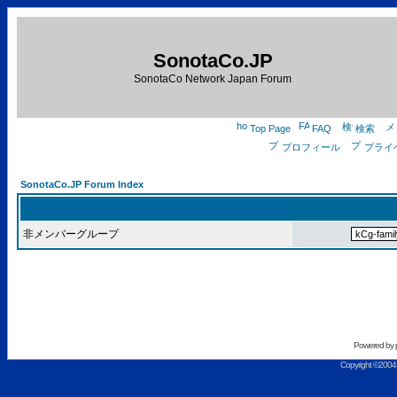
SonotaCo.JP
SonotaCo Network Japan Forum
Top Page
FAQ
検索
プロフィール
プライ
SonotaCo.JP Forum Index
非メンバーグループ
Powered by
Copyright ©2004 