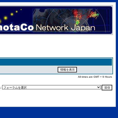
All times are GMT + 9 Hours
: