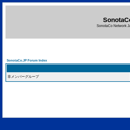
SonotaC
SonotaCo Network J
SonotaCo.JP Forum Index
非メンバーグループ