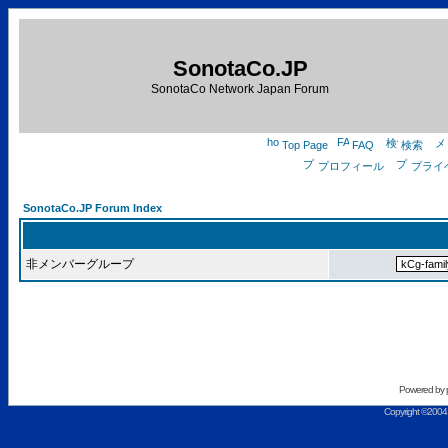
SonotaCo.JP
SonotaCo Network Japan Forum
Top Page
FAQ
検索
プロフィール
プライ
SonotaCo.JP Forum Index
非メンバーグループ
Powered by
Copyright ©2004 